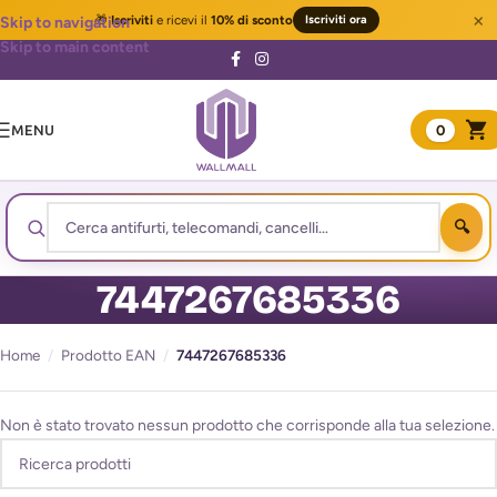
×
🎁
Iscriviti
e ricevi il
10% di sconto
Iscriviti ora
Skip to navigation
Skip to main content
MENU
0
7447267685336
Home
/
Prodotto EAN
/
7447267685336
Non è stato trovato nessun prodotto che corrisponde alla tua selezione.