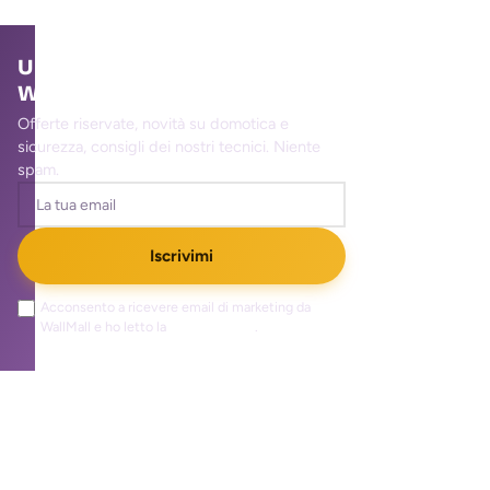
Unisciti alla community
WallMall
Offerte riservate, novità su domotica e
sicurezza, consigli dei nostri tecnici. Niente
spam.
Iscrivimi
Acconsento a ricevere email di marketing da
WallMall e ho letto la
privacy policy
.