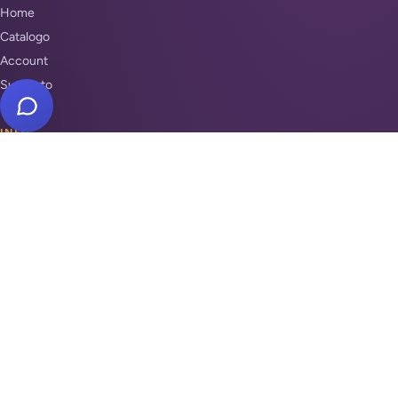
Home
Catalogo
Account
Supporto
INFO
Condizioni di Vendita
Privacy & Cookie Policy
Unisciti a noi
Supporto
REPARTI
Antifurti e sicurezza
Automazione cancelli
Videosorveglianza
Domotica e Arduino