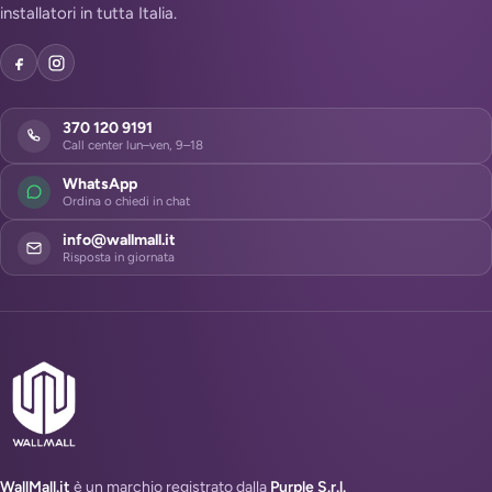
installatori in tutta Italia.
370 120 9191
Call center lun–ven, 9–18
WhatsApp
Ordina o chiedi in chat
info@wallmall.it
Risposta in giornata
WallMall.it
è un marchio registrato dalla
Purple S.r.l.