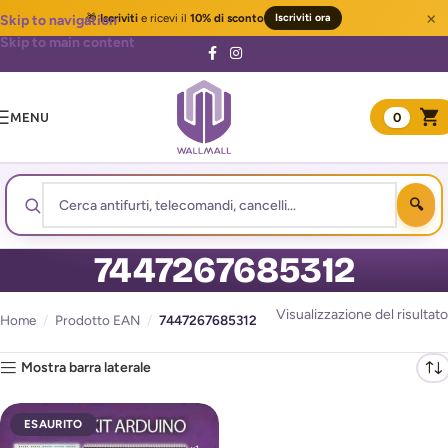
×
🎁
Iscriviti
e ricevi il
10% di sconto
Iscriviti ora
Skip to navigation
Skip to main content
MENU
0
7447267685312
Visualizzazione del risultato
Home
/
Prodotto EAN
/
7447267685312
Mostra barra laterale
ESAURITO