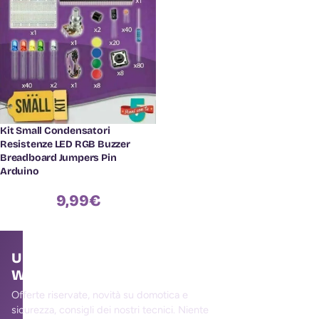
Kit Small Condensatori
Resistenze LED RGB Buzzer
Breadboard Jumpers Pin
Arduino
9,99
€
Unisciti alla community
WallMall
Offerte riservate, novità su domotica e
sicurezza, consigli dei nostri tecnici. Niente