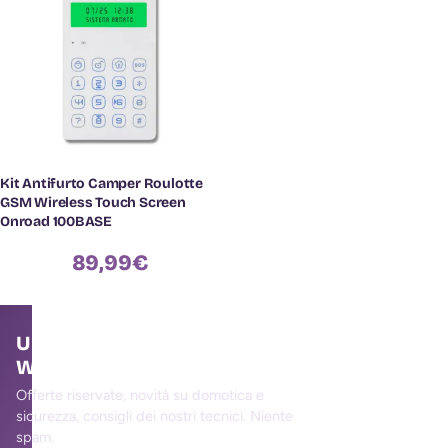
Kit Antifurto Camper Roulotte
GSM Wireless Touch Screen
Onroad 100BASE
89,99
€
Unisciti alla community
WallMall
Offerte riservate, novità su domotica e
sicurezza, consigli dei nostri tecnici. Niente
spam.