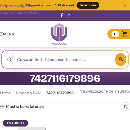
×
🎁
Iscriviti
e ricevi il
10% di sconto
Iscriviti ora
Skip to navigation
Skip to main content
MENU
0
7427116179896
Visualizzazione del risultato
Home
/
Prodotto EAN
/
7427116179896
Mostra barra laterale
ESAURITO