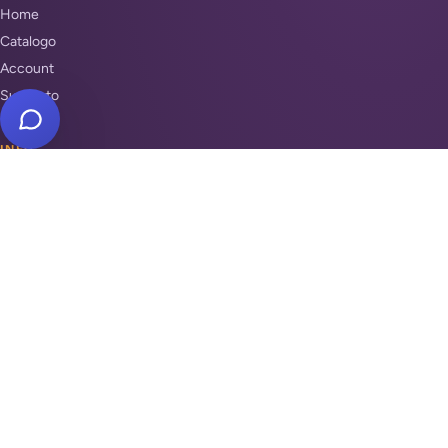
Home
Catalogo
Account
Supporto
INFO
Condizioni di Vendita
Privacy & Cookie Policy
Unisciti a noi
Supporto
REPARTI
Antifurti e sicurezza
Automazione cancelli
Videosorveglianza
Domotica e Arduino