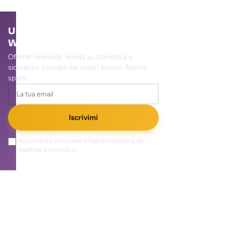
Unisciti alla community
WallMall
Offerte riservate, novità su domotica e
sicurezza, consigli dei nostri tecnici. Niente
spam.
Iscrivimi
Acconsento a ricevere email di marketing da
WallMall e ho letto la
privacy policy
.