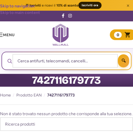
×
🎁
Iscriviti
e ricevi il
10% di sconto
Iscriviti ora
Skip to navigation
Skip to main content
MENU
0
7427116179773
Home
/
Prodotto EAN
/
7427116179773
Non è stato trovato nessun prodotto che corrisponde alla tua selezione.