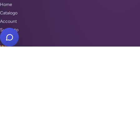
Home
Catalogo
Account
Supporto
INFO
Condizioni di Vendita
Privacy & Cookie Policy
Unisciti a noi
Supporto
REPARTI
Antifurti e sicurezza
Automazione cancelli
Videosorveglianza
Domotica e Arduino