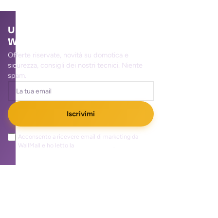
Unisciti alla community
WallMall
Offerte riservate, novità su domotica e
sicurezza, consigli dei nostri tecnici. Niente
spam.
Iscrivimi
Acconsento a ricevere email di marketing da
WallMall e ho letto la
privacy policy
.