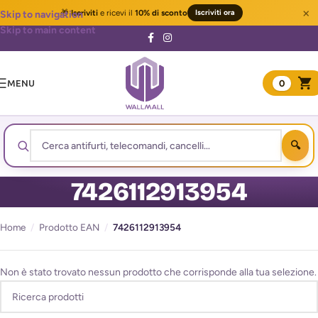
×
🎁
Iscriviti
e ricevi il
10% di sconto
Iscriviti ora
Skip to navigation
Skip to main content
MENU
0
7426112913954
Home
/
Prodotto EAN
/
7426112913954
Non è stato trovato nessun prodotto che corrisponde alla tua selezione.