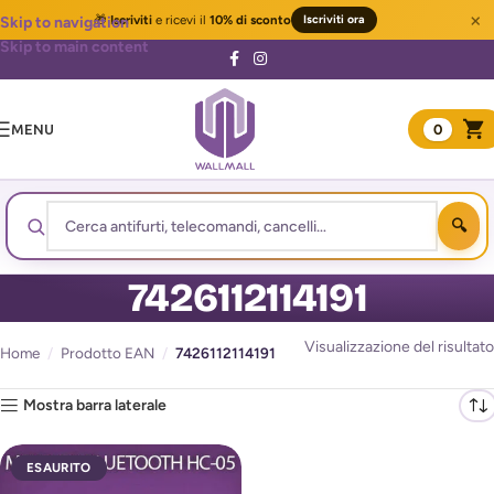
×
🎁
Iscriviti
e ricevi il
10% di sconto
Iscriviti ora
Skip to navigation
Skip to main content
MENU
0
7426112114191
Visualizzazione del risultato
Home
/
Prodotto EAN
/
7426112114191
Mostra barra laterale
ESAURITO