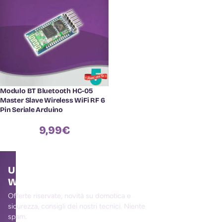
Modulo BT Bluetooth HC-05
Master Slave Wireless WiFi RF 6
Pin Seriale Arduino
9,99
€
Unisciti alla community
WallMall
Offerte riservate, novità su domotica e
sicurezza, consigli dei nostri tecnici. Niente
spam.