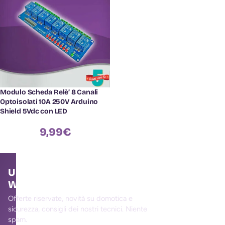
Modulo Scheda Relè’ 8 Canali
Optoisolati 10A 250V Arduino
Shield 5Vdc con LED
9,99
€
Unisciti alla community
WallMall
Offerte riservate, novità su domotica e
sicurezza, consigli dei nostri tecnici. Niente
spam.