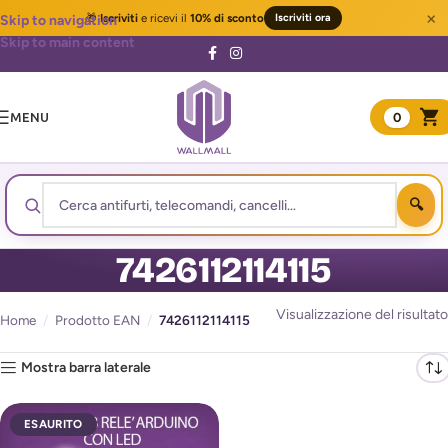
×
🎁
Iscriviti
e ricevi il
10% di sconto
Iscriviti ora
Skip to navigation
Skip to main content
MENU
0
7426112114115
Visualizzazione del risultato
Home
/
Prodotto EAN
/
7426112114115
Mostra barra laterale
ESAURITO