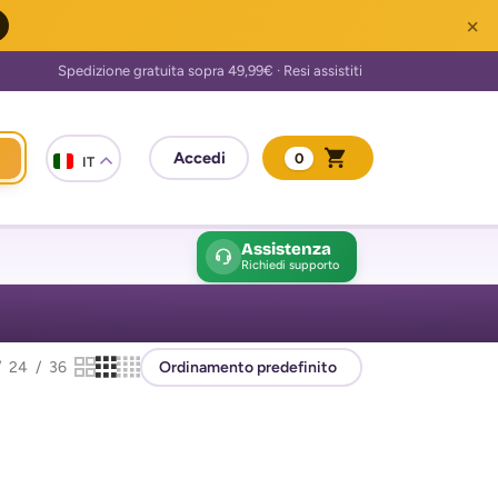
×
0
IT
Assistenza
Richiedi supporto
24
36