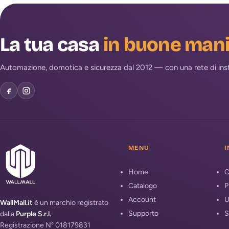
La tua casa
in buone man
Automazione, domotica e sicurezza dal 2012 — con una rete di install
MENU
I
Home
C
Catalogo
P
Account
U
WallMall.it
è un marchio registrato
Supporto
S
dalla
Purple S.r.l.
Registrazione N° 018179831