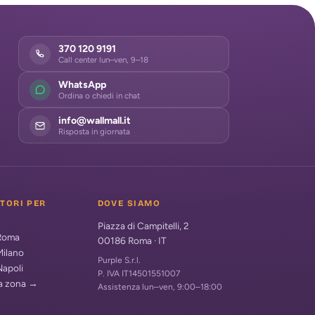
370 120 9191
Call center lun–ven, 9–18
WhatsApp
Ordina o chiedi in chat
info@wallmall.it
Risposta in giornata
ATORI PER
DOVE SIAMO
Piazza di Campitelli, 2
 Roma
00186
Roma
·
IT
Milano
Purple S.r.l.
Napoli
P. IVA IT14501551007
ua zona →
Assistenza lun–ven, 9:00–18:00