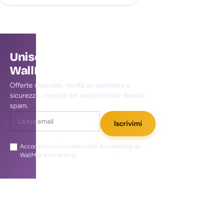
Unisciti alla community
WallMall
Offerte riservate, novità su domotica e
sicurezza, consigli dei nostri tecnici. Niente
spam.
Iscrivimi
Acconsento a ricevere email di marketing da
WallMall e ho letto la
privacy policy
.