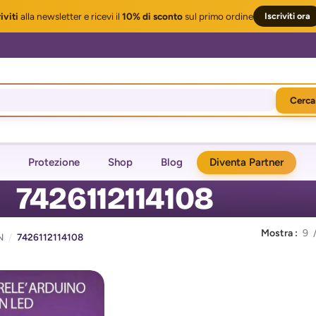
iviti
alla newsletter
e ricevi il
10% di sconto
sul primo ordine
Iscriviti ora
Cerca
Protezione
Shop
Blog
Diventa Partner
7426112114108
Mostra
9
N
/
7426112114108