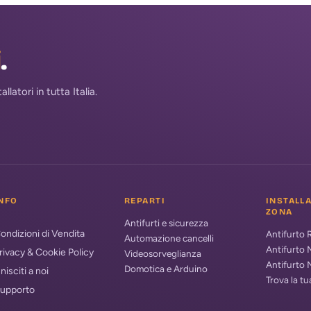
i
.
atori in tutta Italia.
NFO
REPARTI
INSTALL
ZONA
Antifurti e sicurezza
ondizioni di Vendita
Antifurto
Automazione cancelli
Antifurto 
rivacy & Cookie Policy
Videosorveglianza
Antifurto 
Domotica e Arduino
nisciti a noi
Trova la t
upporto