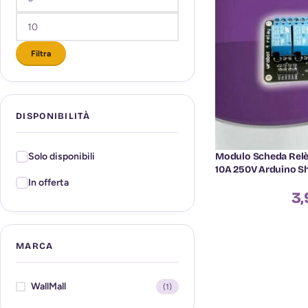
Filtra
DISPONIBILITÀ
Modulo Scheda Relè’
Solo disponibili
10A 250V Arduino Sh
In offerta
3,
MARCA
WallMall
(1)