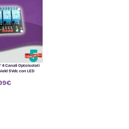
 4 Canali Optoisolati
ield 5Vdc con LED
99
€