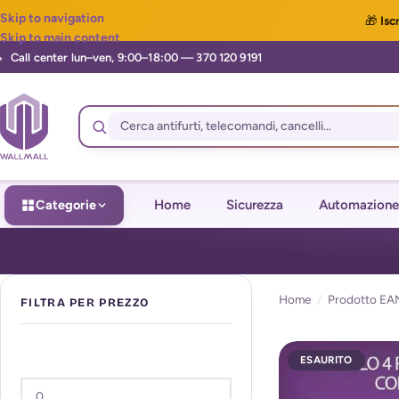
Skip to navigation
🎁
Iscr
Skip to main content
Categorie
Home
Sicurezza
Automazione
Home
/
Prodotto EA
FILTRA PER PREZZO
ESAURITO