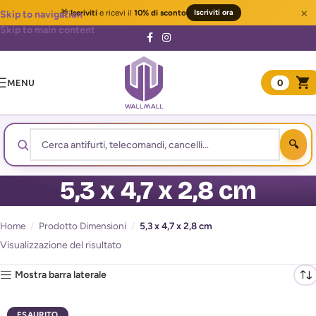
×
🎁
Iscriviti
e ricevi il
10% di sconto
Iscriviti ora
Skip to navigation
Skip to main content
MENU
0
5,3 x 4,7 x 2,8 cm
Home
/
Prodotto Dimensioni
/
5,3 x 4,7 x 2,8 cm
Visualizzazione del risultato
Mostra barra laterale
ESAURITO