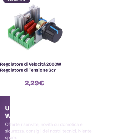
Regolatore di Velocità 2000W
Regolatore di Tensione Scr
2,29
€
Unisciti alla community
WallMall
Offerte riservate, novità su domotica e
sicurezza, consigli dei nostri tecnici. Niente
spam.