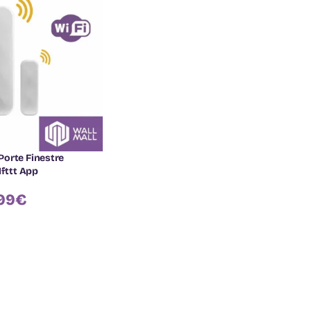
orte Finestre
Ifttt App
99
€