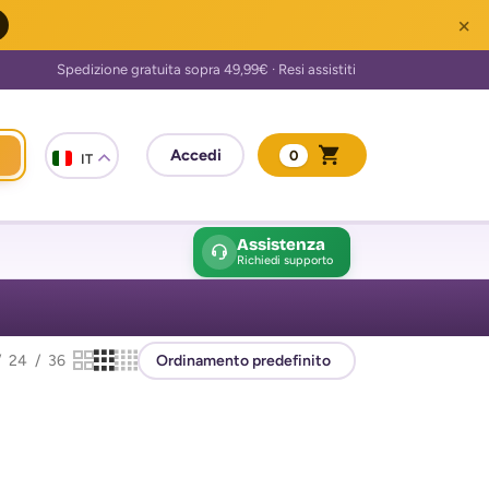
×
0
IT
Assistenza
Richiedi supporto
24
36