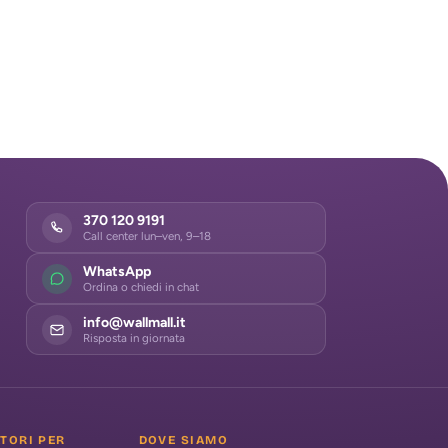
370 120 9191
Call center lun–ven, 9–18
WhatsApp
Ordina o chiedi in chat
info@wallmall.it
Risposta in giornata
ATORI PER
DOVE SIAMO