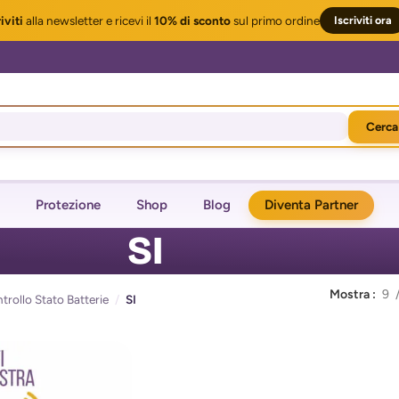
iviti
alla newsletter
e ricevi il
10% di sconto
sul primo ordine
Iscriviti ora
Cerca
Protezione
Shop
Blog
Diventa Partner
SI
Mostra
9
rollo Stato Batterie
/
SI