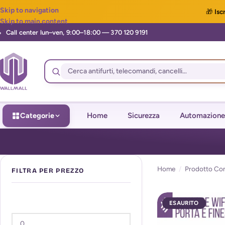
Skip to navigation
🎁
Iscr
Skip to main content
Categorie
Home
Sicurezza
Automazione
Home
/
Prodotto Cont
FILTRA PER PREZZO
ESAURITO