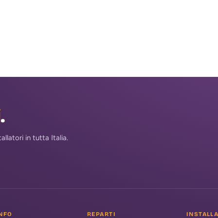
i
.
atori in tutta Italia.
NFO
REPARTI
INSTALL