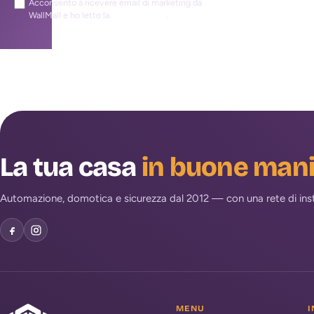
Acconsento a ricevere email di marketing da
WallMall e ho letto la
privacy policy
.
La tua casa
in buone man
Automazione, domotica e sicurezza dal 2012 — con una rete di install
MENU
I