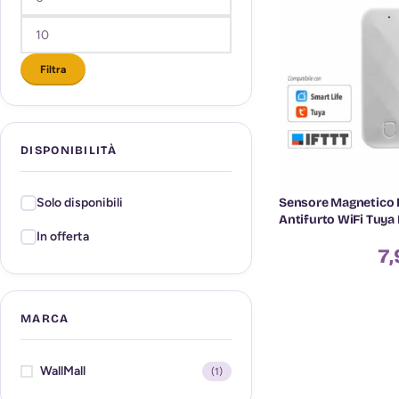
Filtra
DISPONIBILITÀ
Sensore Magnetico P
Solo disponibili
Antifurto WiFi Tuya 
In offerta
7,
MARCA
WallMall
(1)