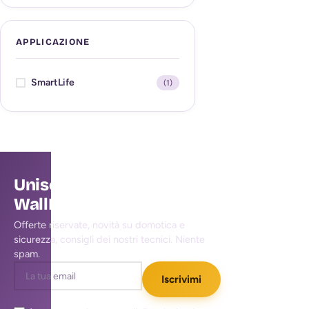
APPLICAZIONE
SmartLife
(1)
Unisciti alla community
WallMall
Offerte riservate, novità su domotica e
sicurezza, consigli dei nostri tecnici. Niente
spam.
Iscrivimi