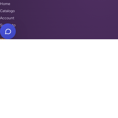
Home
Catalogo
Account
Supporto
INFO
Condizioni di Vendita
Privacy & Cookie Policy
Unisciti a noi
Supporto
REPARTI
Antifurti e sicurezza
Automazione cancelli
Videosorveglianza
Domotica e Arduino