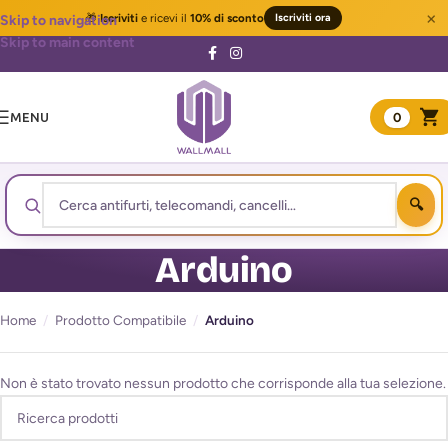
×
🎁
Iscriviti
e ricevi il
10% di sconto
Iscriviti ora
Skip to navigation
Skip to main content
MENU
0
Arduino
Home
/
Prodotto Compatibile
/
Arduino
Non è stato trovato nessun prodotto che corrisponde alla tua selezione.