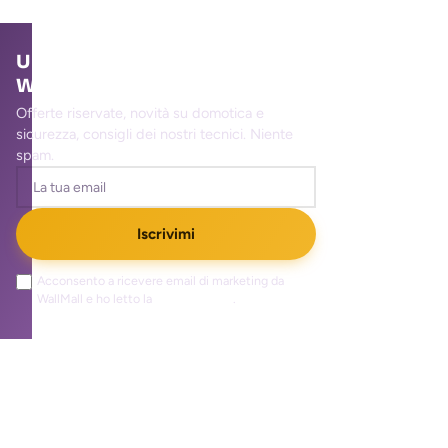
Unisciti alla community
WallMall
Offerte riservate, novità su domotica e
sicurezza, consigli dei nostri tecnici. Niente
spam.
Iscrivimi
Acconsento a ricevere email di marketing da
WallMall e ho letto la
privacy policy
.