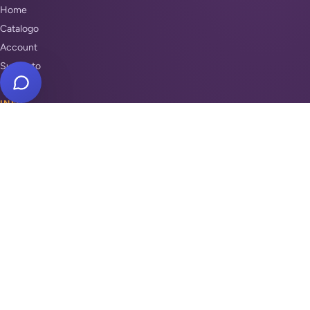
Home
Catalogo
Account
Supporto
INFO
Condizioni di Vendita
Privacy & Cookie Policy
Unisciti a noi
Supporto
REPARTI
Antifurti e sicurezza
Automazione cancelli
Videosorveglianza
Domotica e Arduino