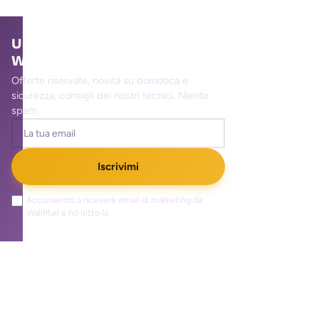
Unisciti alla community
WallMall
Offerte riservate, novità su domotica e
sicurezza, consigli dei nostri tecnici. Niente
spam.
Iscrivimi
Acconsento a ricevere email di marketing da
WallMall e ho letto la
privacy policy
.