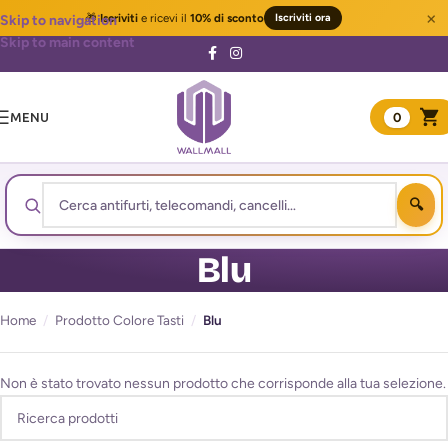
×
🎁
Iscriviti
e ricevi il
10% di sconto
Iscriviti ora
Skip to navigation
Skip to main content
MENU
0
Blu
Home
/
Prodotto Colore Tasti
/
Blu
Non è stato trovato nessun prodotto che corrisponde alla tua selezione.