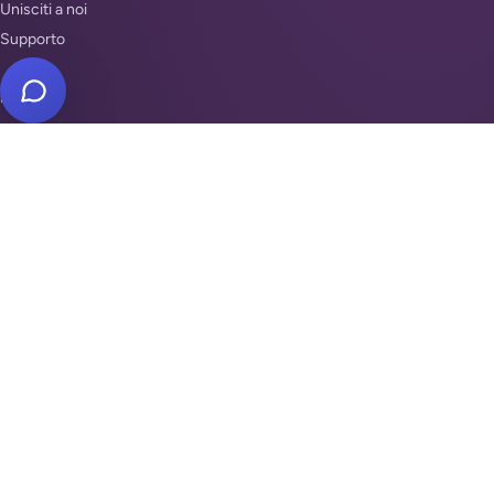
Unisciti a noi
Supporto
REPARTI
Antifurti e sicurezza
Automazione cancelli
Videosorveglianza
Domotica e Arduino
INSTALLATORI PER ZONA
Antifurto Roma
Antifurto Milano
Antifurto Napoli
Trova la tua zona →
DOVE SIAMO
Piazza di Campitelli, 2
00186
Roma
·
IT