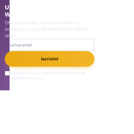
Unisciti alla community
WallMall
Offerte riservate, novità su domotica e
sicurezza, consigli dei nostri tecnici. Niente
spam.
Iscrivimi
Acconsento a ricevere email di marketing da
WallMall e ho letto la
privacy policy
.