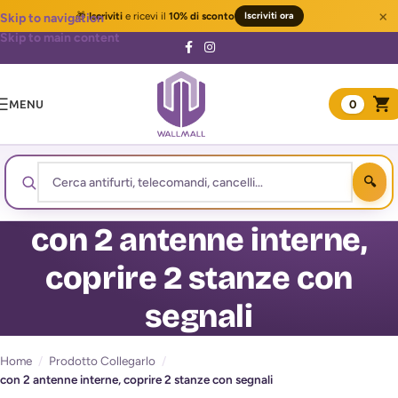
×
🎁
Iscriviti
e ricevi il
10% di sconto
Iscriviti ora
Skip to navigation
Skip to main content
MENU
0
con 2 antenne interne,
coprire 2 stanze con
segnali
Home
/
Prodotto Collegarlo
/
con 2 antenne interne, coprire 2 stanze con segnali