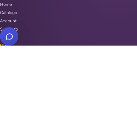
Home
Catalogo
Account
Supporto
INFO
Condizioni di Vendita
Privacy & Cookie Policy
Unisciti a noi
Supporto
REPARTI
Antifurti e sicurezza
Automazione cancelli
Videosorveglianza
Domotica e Arduino