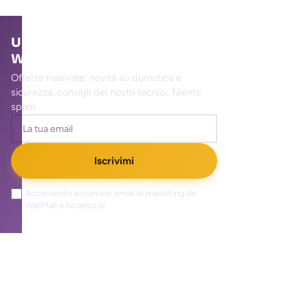
Unisciti alla community
WallMall
Offerte riservate, novità su domotica e
sicurezza, consigli dei nostri tecnici. Niente
spam.
Iscrivimi
Acconsento a ricevere email di marketing da
WallMall e ho letto la
privacy policy
.