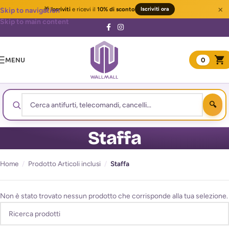
×
🎁
Iscriviti
e ricevi il
10% di sconto
Iscriviti ora
Skip to navigation
Skip to main content
MENU
0
Staffa
Home
/
Prodotto Articoli inclusi
/
Staffa
Non è stato trovato nessun prodotto che corrisponde alla tua selezione.