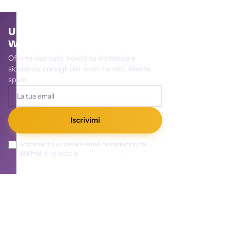
Unisciti alla community
WallMall
Offerte riservate, novità su domotica e
sicurezza, consigli dei nostri tecnici. Niente
spam.
Iscrivimi
Acconsento a ricevere email di marketing da
WallMall e ho letto la
privacy policy
.