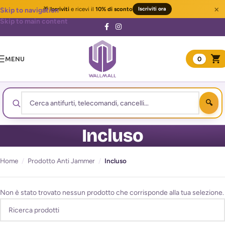
×
🎁
Iscriviti
e ricevi il
10% di sconto
Iscriviti ora
Skip to navigation
Skip to main content
MENU
0
Incluso
Home
/
Prodotto Anti Jammer
/
Incluso
Non è stato trovato nessun prodotto che corrisponde alla tua selezione.