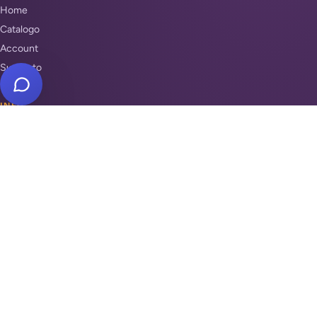
Home
Catalogo
Account
Supporto
INFO
Condizioni di Vendita
Privacy & Cookie Policy
Unisciti a noi
Supporto
REPARTI
Antifurti e sicurezza
Automazione cancelli
Videosorveglianza
Domotica e Arduino