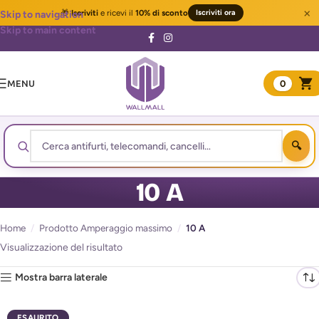
×
🎁
Iscriviti
e ricevi il
10% di sconto
Iscriviti ora
Skip to navigation
Skip to main content
MENU
0
10 A
Home
/
Prodotto Amperaggio massimo
/
10 A
Visualizzazione del risultato
Mostra barra laterale
ESAURITO