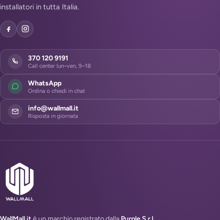
installatori in tutta Italia.
370 120 9191
Call center lun–ven, 9–18
WhatsApp
Ordina o chiedi in chat
info@wallmall.it
Risposta in giornata
WallMall.it
è un marchio registrato dalla
Purple S.r.l.