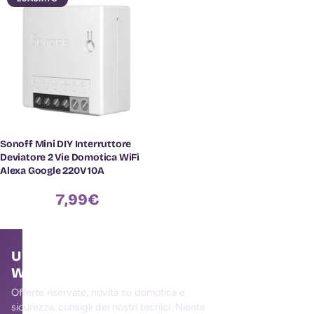
Sonoff Mini DIY Interruttore
Deviatore 2 Vie Domotica WiFi
Alexa Google 220V 10A
7,99
€
Unisciti alla community
WallMall
Offerte riservate, novità su domotica e
sicurezza, consigli dei nostri tecnici. Niente