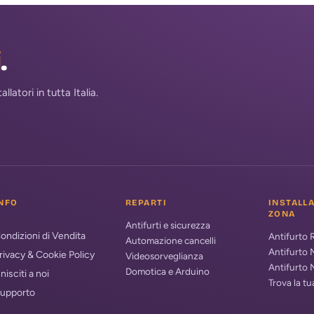
i
.
atori in tutta Italia.
NFO
REPARTI
INSTALL
ZONA
Antifurti e sicurezza
ondizioni di Vendita
Antifurto
Automazione cancelli
Antifurto 
rivacy & Cookie Policy
Videosorveglianza
Antifurto 
Domotica e Arduino
nisciti a noi
Trova la t
upporto