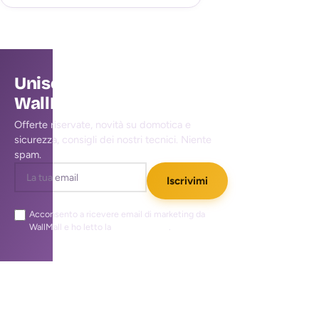
Unisciti alla community
WallMall
Offerte riservate, novità su domotica e
sicurezza, consigli dei nostri tecnici. Niente
spam.
Iscrivimi
Acconsento a ricevere email di marketing da
WallMall e ho letto la
privacy policy
.