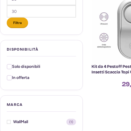
Filtra
DISPONIBILITÀ
Kit da 4 Pestoff Pes
Solo disponibili
Insetti Scaccia Topi
In offerta
29
MARCA
WallMall
(1)