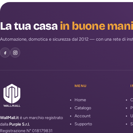
La tua casa
in buone man
Automazione, domotica e sicurezza dal 2012 — con una rete di install
MENU
I
Home
C
Catalogo
P
Account
U
WallMall.it
è un marchio registrato
Supporto
S
dalla
Purple S.r.l.
Registrazione N° 018179831