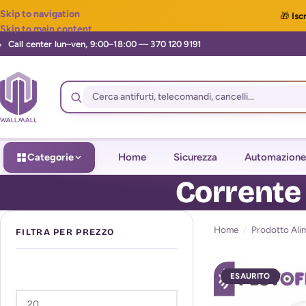
Skip to navigation
🎁
Iscr
Skip to main content
Categorie
Home
Sicurezza
Automazione
Corrente
Home
/
Prodotto Ali
FILTRA PER PREZZO
ESAURITO