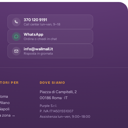
370 120 9191
Call center lun–ven, 9–18
WhatsApp
Ordina o chiedi in chat
info@wallmall.it
Risposta in giornata
ATORI PER
DOVE SIAMO
Piazza di Campitelli, 2
 Roma
00186
Roma
·
IT
Milano
Purple S.r.l.
Napoli
P. IVA IT14501551007
ua zona →
Assistenza lun–ven, 9:00–18:00