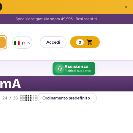
×
0
IT
Assistenza
Richiedi supporto
0 mA
24
36