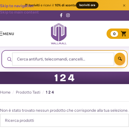
×
🎁
Iscriviti
e ricevi il
10% di sconto
Iscriviti ora
Skip to navigation
Skip to main content
MENU
0
1 2 4
Home
/
Prodotto Tasti
/
1 2 4
Non è stato trovato nessun prodotto che corrisponde alla tua selezione.