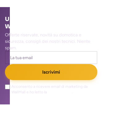
Unisciti alla community
WallMall
Offerte riservate, novità su domotica e
sicurezza, consigli dei nostri tecnici. Niente
spam.
Iscrivimi
Acconsento a ricevere email di marketing da
WallMall e ho letto la
privacy policy
.