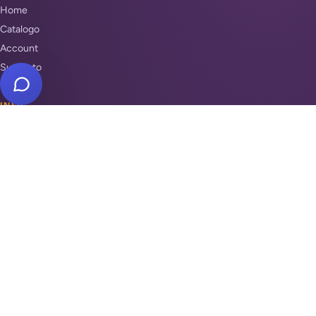
Home
Catalogo
Account
Supporto
INFO
Condizioni di Vendita
Privacy & Cookie Policy
Unisciti a noi
Supporto
REPARTI
Antifurti e sicurezza
Automazione cancelli
Videosorveglianza
Domotica e Arduino