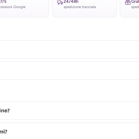
,7/5
24/48h
Grat
censioni Google
spedizione tracciata
sped
ine?
mi?