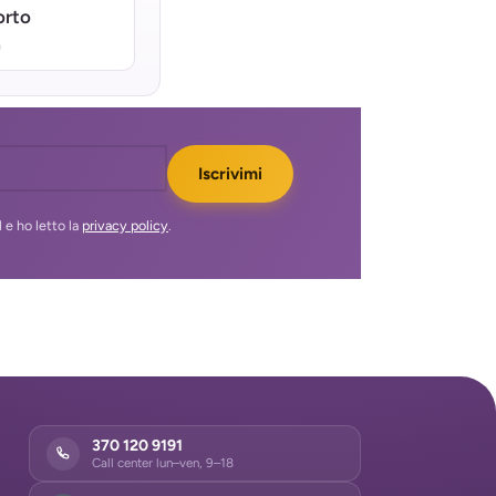
orto
a
Iscrivimi
 e ho letto la
privacy policy
.
370 120 9191
Call center lun–ven, 9–18