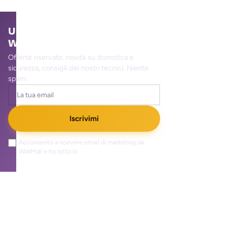
Unisciti alla community
WallMall
Offerte riservate, novità su domotica e
sicurezza, consigli dei nostri tecnici. Niente
spam.
Iscrivimi
Acconsento a ricevere email di marketing da
WallMall e ho letto la
privacy policy
.