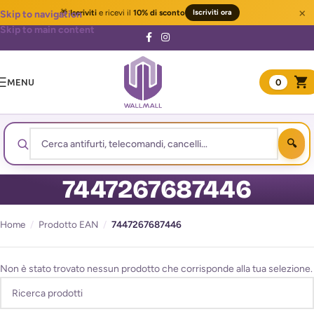
×
🎁
Iscriviti
e ricevi il
10% di sconto
Iscriviti ora
Skip to navigation
Skip to main content
MENU
0
7447267687446
Home
/
Prodotto EAN
/
7447267687446
Non è stato trovato nessun prodotto che corrisponde alla tua selezione.