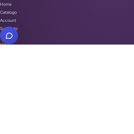
Home
Catalogo
Account
Supporto
INFO
Condizioni di Vendita
Privacy & Cookie Policy
Unisciti a noi
Supporto
REPARTI
Antifurti e sicurezza
Automazione cancelli
Videosorveglianza
Domotica e Arduino