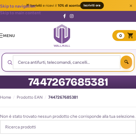
×
🎁
Iscriviti
e ricevi il
10% di sconto
Iscriviti ora
Skip to navigation
Skip to main content
MENU
0
7447267685381
Home
/
Prodotto EAN
/
7447267685381
Non è stato trovato nessun prodotto che corrisponde alla tua selezione.