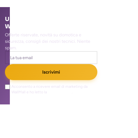
Unisciti alla community
WallMall
Offerte riservate, novità su domotica e
sicurezza, consigli dei nostri tecnici. Niente
spam.
Iscrivimi
Acconsento a ricevere email di marketing da
WallMall e ho letto la
privacy policy
.