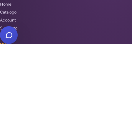
Home
Catalogo
Account
Supporto
INFO
Condizioni di Vendita
Privacy & Cookie Policy
Unisciti a noi
Supporto
REPARTI
Antifurti e sicurezza
Automazione cancelli
Videosorveglianza
Domotica e Arduino